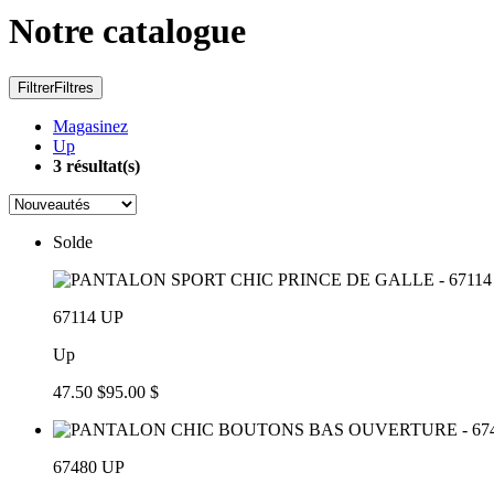
Notre catalogue
Filtrer
Filtres
Magasinez
Up
3
résultat(s)
Solde
67114 UP
Up
47.50 $
95.00 $
67480 UP