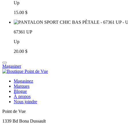
Up
15.00 $
67361 UP
Up
20.00 $
Magasiner
Magasinez
Marques
Blogue
À propos
Nous joindre
Point de Vue
1339 Bd Bona Dussault