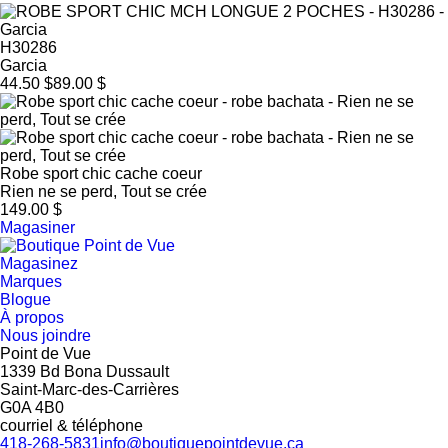
H30286
Garcia
44.50 $
89.00 $
Robe sport chic cache coeur
Rien ne se perd, Tout se crée
149.00 $
Magasiner
Magasinez
Marques
Blogue
À propos
Nous joindre
Point de Vue
1339 Bd Bona Dussault
Saint-Marc-des-Carrières
G0A 4B0
courriel & téléphone
418-268-5831
info@boutiquepointdevue.ca