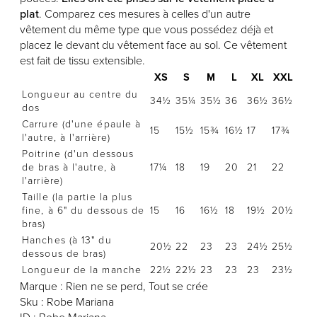
plat
. Comparez ces mesures à celles d'un autre
vêtement du même type que vous possédez déjà et
placez le devant du vêtement face au sol. Ce vêtement
est fait de tissu extensible.
XS
S
M
L
XL
XXL
Longueur au centre du
34½
35¼
35½
36
36½
36½
dos
Carrure (d'une épaule à
15
15½
15¾
16½
17
17¾
l'autre, à l'arrière)
Poitrine (d'un dessous
de bras à l'autre, à
17¼
18
19
20
21
22
l'arrière)
Taille (la partie la plus
fine, à 6" du dessous de
15
16
16½
18
19½
20½
bras)
Hanches (à 13" du
20½
22
23
23
24½
25½
dessous de bras)
Longueur de la manche
22½
22½
23
23
23
23½
Marque : Rien ne se perd, Tout se crée
Sku : Robe Mariana