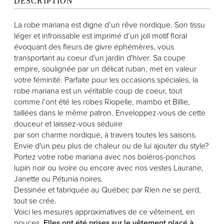
DESCRIPTION
La robe mariana est digne d’un rêve nordique. Son tissu
léger et infroissable est imprimé d’un joli motif floral
évoquant des fleurs de givre éphémères, vous
transportant au coeur d'un jardin d'hiver. Sa coupe
empire, soulignée par un délicat ruban, met en valeur
votre féminité. Parfaite pour les occasions spéciales, la
robe mariana est un véritable coup de coeur, tout
comme l’ont été les robes Riopelle, mambo et Billie,
taillées dans le même patron. Enveloppez-vous de cette
douceur et laissez-vous séduire
par son charme nordique, à travers toutes les saisons.
Envie d'un peu plus de chaleur ou de lui ajouter du style?
Portez votre robe mariana avec nos boléros-ponchos
lupin noir ou ivoire ou encore avec nos vestes Laurane,
Janette ou Pétunia noires.
Dessinée et fabriquée au Québec par Rien ne se perd,
tout se crée.
Voici les mesures approximatives de ce vêtement, en
pouces.
Elles ont été prises sur le vêtement placé à