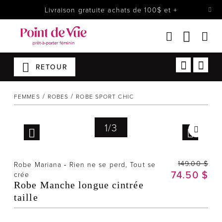
Livraison gratuite achats de 100$ et +
Femmes
RETOUR
Lingerie
Accessoires
FEMMES
ROBES
ROBE SPORT CHIC
Chaussures
1
/
3
Soldes
Prêt à reporter
149.00 $
Robe Mariana
-
Rien ne se perd, Tout se
74.50 $
crée
Robe Manche longue cintrée
taille