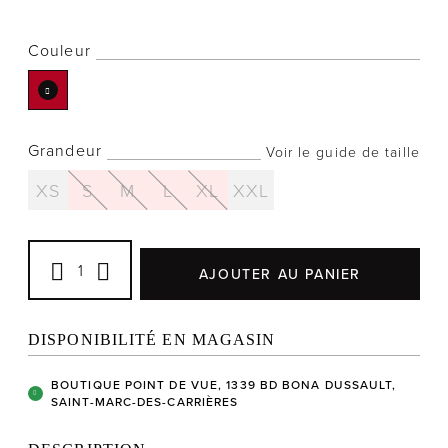
Couleur
Notre histoire
L'équipe
Grandeur
Voir le guide de taille
Politiques de cookies
XS
S
M
L
XL
XXL
Politique de confidentialité
Politiques et conditions d'achats
AJOUTER AU PANIER
DISPONIBILITÉ EN MAGASIN
BOUTIQUE POINT DE VUE, 1339 BD BONA DUSSAULT,
SAINT-MARC-DES-CARRIÈRES