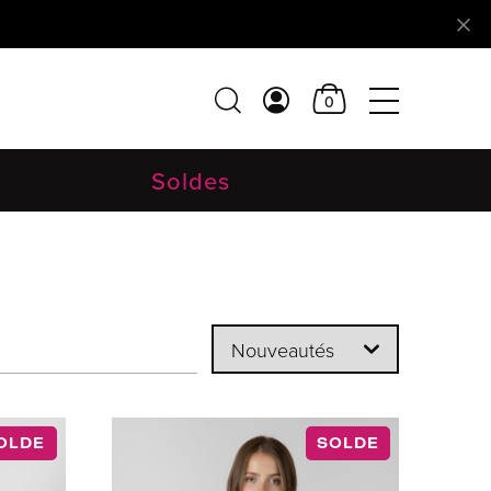
0
Soldes
OLDE
SOLDE