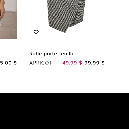
Robe porte feuille
15.00 $
APRICOT
49.99 $
99.99 $