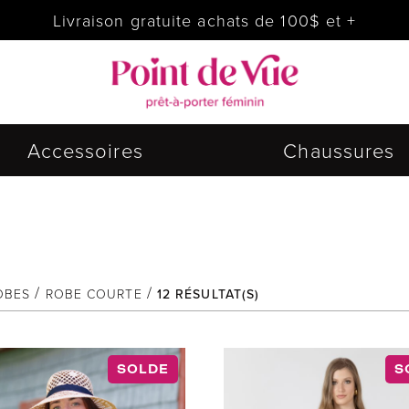
Livraison gratuite achats de 100$ et +
Accessoires
Chaussures
OBES
ROBE COURTE
12
RÉSULTAT(S)
SOLDE
S