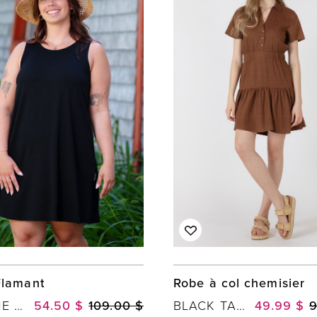
Flamant
Robe à col chemisier
RIEN NE SE PERD, TOUT SE CRÉE
54.50 $
109.00 $
BLACK TAPE
49.99 $
9