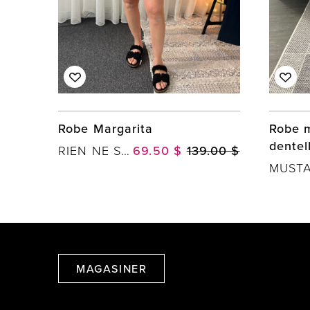
Robe Margarita
Robe 
dentel
RIEN NE SE PERD, TOUT SE CRÉE
69.50 $
139.00 $
MAGASINER