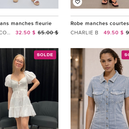
ans manches fleurie
Robe manches courtes
C.Y.C. COCO Y. CLUB INC
32.50 $
65.00 $
CHARLIE B
49.50 $
9
SOLDE
S