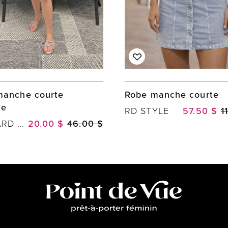
manche courte
Robe manche courte
le
RD STYLE
57.50 $
1
MUSTARD SEED
20.00 $
46.00 $