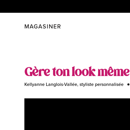
MAGASINER
FERMER
FILTRER
Gère ton look même
Kellyanne Langlois-Vallée, styliste personnalisée