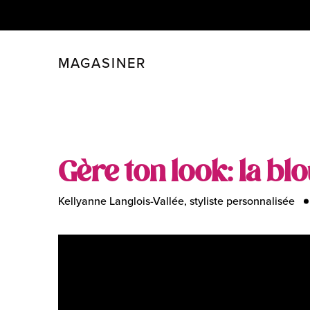
MAGASINER
FERMER
FILTRER
Gère ton look: la b
Kellyanne Langlois-Vallée, styliste personnalisée