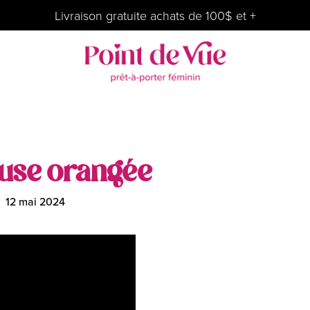
Livraison gratuite achats de 100$ et +
louse orangée
12 mai 2024