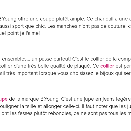
Young offre une coupe plutôt ample. Ce chandail a une e
e aussi sport que chic. Les manches n'ont pas de couture, c
l point je l'aime!
es ensembles... un passe-partout! C'est le collier de la co
llier d'une très belle qualité de plaqué. Ce
collier
est par
étail très important lorsque vous choisissez le bijoux qui 
jupe
de la marque B.Young. C'est une jupe en jeans légère av
ligner la taille et allonger celle-ci. Il faut noter que les
ui ont les fesses plutôt rebondies, ce ne sont pas tous les 