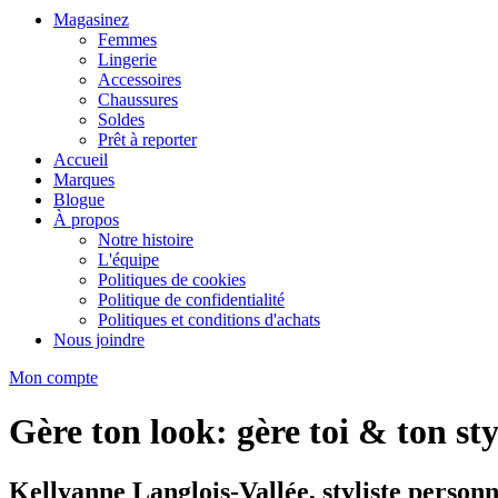
Magasinez
Femmes
Lingerie
Accessoires
Chaussures
Soldes
Prêt à reporter
Accueil
Marques
Blogue
À propos
Notre histoire
L'équipe
Politiques de cookies
Politique de confidentialité
Politiques et conditions d'achats
Nous joindre
Mon compte
Gère ton look: gère toi & ton sty
Kellyanne Langlois-Vallée, styliste personn