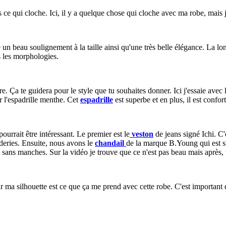
ce qui cloche. Ici, il y a quelque chose qui cloche avec ma robe, mais j
 un beau soulignement à la taille ainsi qu'une très belle élégance. La lo
tes les morphologies.
 Ça te guidera pour le style que tu souhaites donner. Ici j'essaie avec 
r l'espadrille menthe. Cet
espadrille
est superbe et en plus, il est confor
urrait être intéressant. Le premier est le
veston
de jeans signé Ichi. C'
oderies. Ensuite, nous avons le
chandail
de la marque B.Young qui est su
 sans manches. Sur la vidéo je trouve que ce n'est pas beau mais après, tu 
ma silhouette est ce que ça me prend avec cette robe. C'est important de