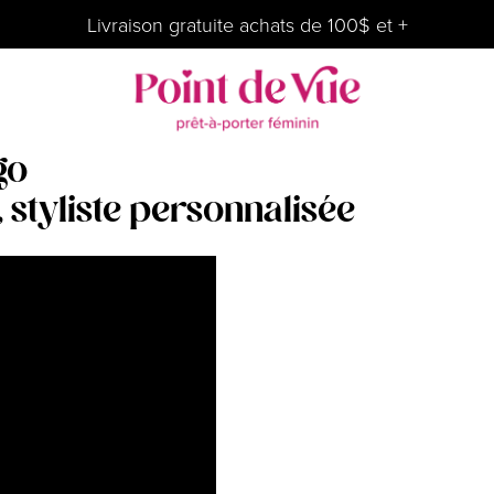
Livraison gratuite achats de 100$ et +
go
 styliste personnalisée