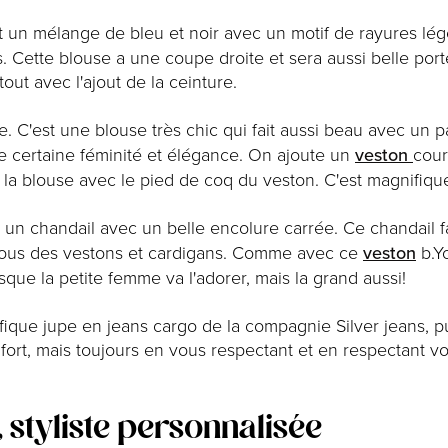
st un mélange de bleu et noir avec un motif de rayures lég
 Cette blouse a une coupe droite et sera aussi belle port
rtout avec l'ajout de la ceinture.
e. C'est une blouse très chic qui fait aussi beau avec un p
e certaine féminité et élégance. On ajoute un
veston
cour
e la blouse avec le pied de coq du veston. C'est magnifiqu
t un chandail avec un belle encolure carrée. Ce chandail fait
essous des vestons et cardigans. Comme avec ce
veston
b.Yo
sque la petite femme va l'adorer, mais la grand aussi!
nifique jupe en jeans cargo de la compagnie Silver jeans, p
nfort, mais toujours en vous respectant et en respectant vo
 styliste personnalisée