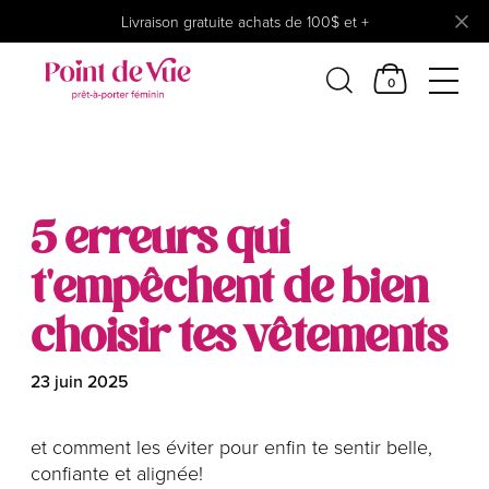
Livraison gratuite achats de 100$ et +
0
Femmes
Lingerie
5 erreurs qui
Accessoires
Chaussures
t'empêchent de bien
Soldes
choisir tes vêtements
Prêt à reporter
23 juin 2025
et comment les éviter pour enfin te sentir belle,
confiante et alignée!