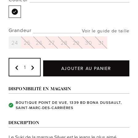
Grandeur
Voir le guide de taille
Notre histoire
24
25
26
27
28
29
30
31
L'équipe
Politiques de cookies
Politique de confidentialité
AJOUTER AU PANIER
Politiques et conditions d'achats
DISPONIBILITÉ EN MAGASIN
BOUTIQUE POINT DE VUE, 1339 BD BONA DUSSAULT,
SAINT-MARC-DES-CARRIÈRES
DESCRIPTION
Le Suki de la marque Silver est le jeans le plus aimé.