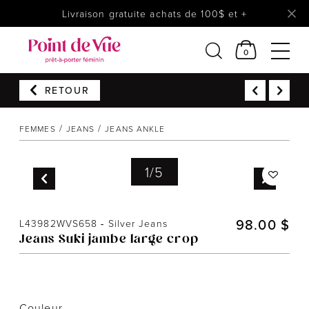
Livraison gratuite achats de 100$ et +
0
RETOUR
Femmes
Lingerie
FEMMES
JEANS
JEANS ANKLE
Accessoires
1
/
5
Chaussures
Soldes
Prêt à reporter
98.00 $
L43982WVS658
-
Silver Jeans
Jeans Suki jambe large crop
Couleur