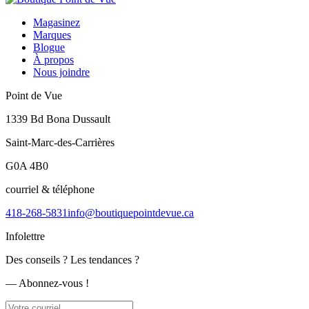
Magasinez
Marques
Blogue
À propos
Nous joindre
Point de Vue
1339 Bd Bona Dussault
Saint-Marc-des-Carrières
G0A 4B0
courriel & téléphone
418-268-5831
info@boutiquepointdevue.ca
Infolettre
Des conseils ? Les tendances ?
― Abonnez-vous !