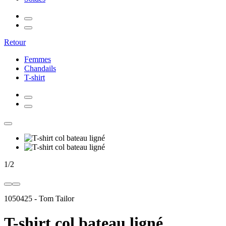
Retour
Femmes
Chandails
T-shirt
1
/
2
1050425
-
Tom Tailor
T-shirt col bateau ligné