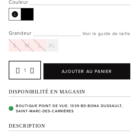
Couleur
Grandeur
Voir le guide de taille
Notre histoire
L'équipe
S
M
L
XL
Politiques de cookies
Politique de confidentialité
AJOUTER AU PANIER
Politiques et conditions d'achats
DISPONIBILITÉ EN MAGASIN
BOUTIQUE POINT DE VUE, 1339 BD BONA DUSSAULT,
SAINT-MARC-DES-CARRIÈRES
DESCRIPTION