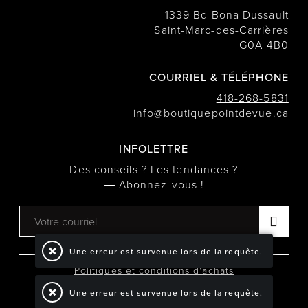
1339 Bd Bona Dussault
Saint-Marc-des-Carrières
G0A 4B0
COURRIEL & TÉLÉPHONE
418-268-5831
info@boutiquepointdevue.ca
INFOLETTRE
Des conseils ? Les tendances ?
― Abonnez-vous !
Une erreur est survenue lors de la requête.
Politiques et conditions d'achats
Une erreur est survenue lors de la requête.
TOUS DROITS RÉSERVÉS © COPYRIGHT 2026
PROPULSÉ PAR