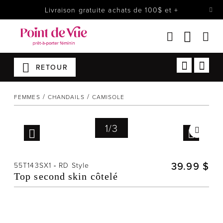
Livraison gratuite achats de 100$ et +
RETOUR
Femmes
Lingerie
FEMMES
CHANDAILS
CAMISOLE
Accessoires
Chaussures
1
/
3
Soldes
Prêt à reporter
39.99 $
55T143SX1
-
RD Style
Top second skin côtelé