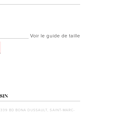
Voir le guide de taille
SIN
1339 BD BONA DUSSAULT, SAINT-MARC-