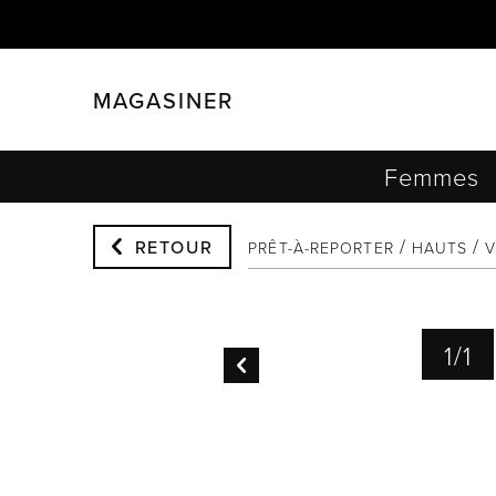
MAGASINER
FERMER
FILTRER
Femmes
RETOUR
PRÊT-À-REPORTER
HAUTS
V
1
/
1