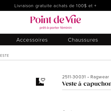
Livraison gratuite achats de 100$ et +
Accessoires
Chaussures
ESTE
2511-30031
-
Ragwear
Veste à capucho