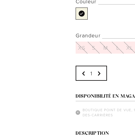
Couleur
Grandeur
XS
S
M
L
XL
DISPONIBILITÉ EN MAGA
BOUTIQUE POINT DE VUE, 
DES-CARRIÈRES
DESCRIPTION