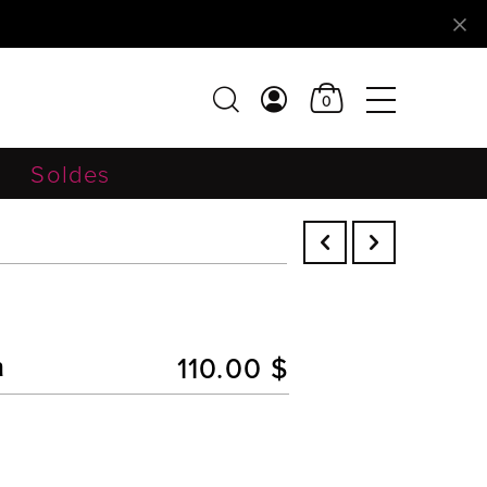
0
Soldes
110.00 $
n