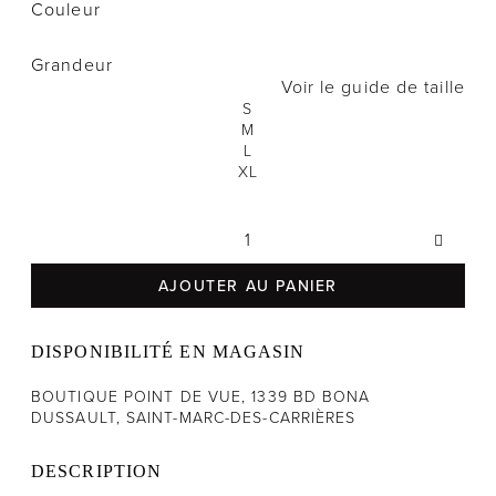
Couleur
Notre histoire
Grandeur
Voir le guide de taille
L'équipe
S
Politiques de cookies
M
L
Politique de confidentialité
XL
Politiques et conditions d'achats
AJOUTER AU PANIER
DISPONIBILITÉ EN MAGASIN
BOUTIQUE POINT DE VUE, 1339 BD BONA
DUSSAULT, SAINT-MARC-DES-CARRIÈRES
DESCRIPTION