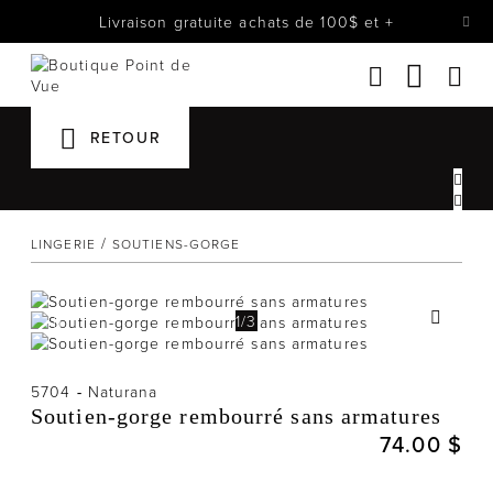
Livraison gratuite achats de 100$ et +
Femmes
Lingerie
RETOUR
Accessoires
Chaussures
Soldes
LINGERIE
SOUTIENS-GORGE
Prêt à reporter
1
/
3
5704
-
Naturana
Soutien-gorge rembourré sans armatures
74.00 $