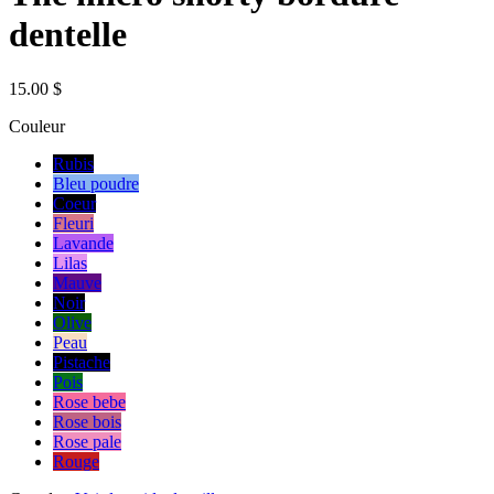
dentelle
15.00 $
Couleur
Rubis
Bleu poudre
Coeur
Fleuri
Lavande
Lilas
Mauve
Noir
Olive
Peau
Pistache
Pois
Rose bebe
Rose bois
Rose pale
Rouge