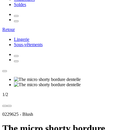
Soldes
Retour
Lingerie
Sous-vêtements
1
/
2
0229625
-
Blush
The micro shorty bordure