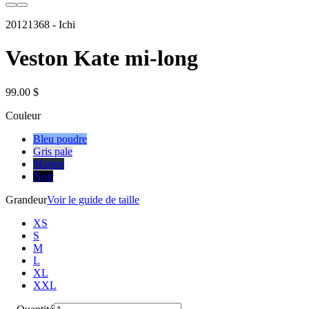
20121368
-
Ichi
Veston Kate mi-long
99.00 $
Couleur
Bleu poudre
Gris pale
Marine
Noir
Grandeur
Voir le guide de taille
XS
S
M
L
XL
XXL