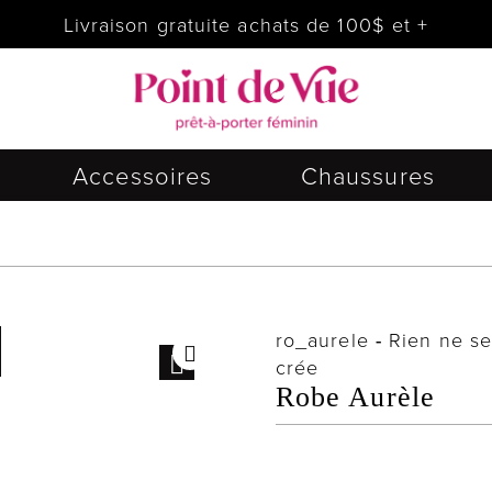
Livraison gratuite achats de 100$ et +
Accessoires
Chaussures
ro_aurele
-
Rien ne se
crée
Robe Aurèle