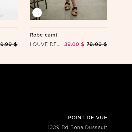
Robe cami
9.99 $
LOUVE DESIGN
39.00 $
78.00 $
POINT DE VUE
1339 Bd Bona Dussault