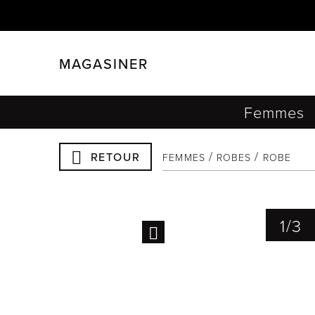
MAGASINER
FERMER
FILTRER
Femmes
RETOUR
FEMMES
ROBES
ROBE
1
/
3