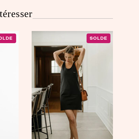
téresser
OLDE
SOLDE