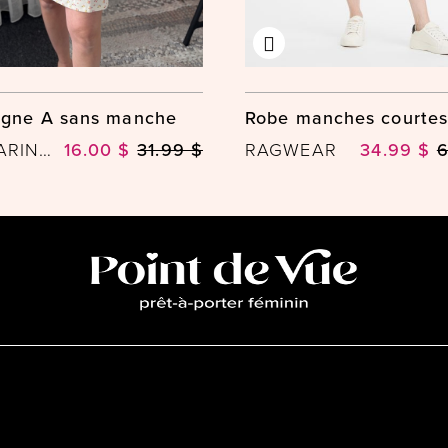
igne A sans manche
Robe manches courtes
MANDARINE & CO
16.00 $
31.99 $
RAGWEAR
34.99 $
6