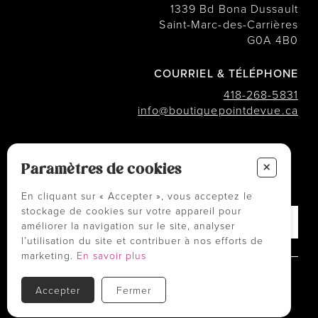
1339 Bd Bona Dussault
Saint-Marc-des-Carrières
G0A 4B0
COURRIEL & TÉLÉPHONE
418-268-5831
info@boutiquepointdevue.ca
INFOLETTRE
+
Des conseils ? Les tendances ?
Paramètres de cookies
― Abonnez-vous !
En cliquant sur « Accepter », vous acceptez le
stockage de cookies sur votre appareil pour
améliorer la navigation sur le site, analyser
l’utilisation du site et contribuer à nos efforts de
marketing.
En savoir plus
Politiques et conditions d'achats
Accepter
Fermer
TOUS DROITS RÉSERVÉS © COPYRIGHT 2026
PROPULSÉ PAR