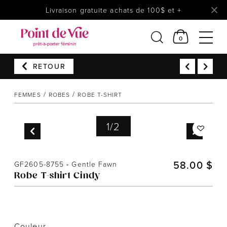
Livraison gratuite achats de 100$ et +
0
RETOUR
Femmes
FEMMES
ROBES
ROBE T-SHIRT
Lingerie
Accessoires
1
/
2
Chaussures
Soldes
58.00 $
GF2605-8755
-
Gentle Fawn
Prêt à reporter
Robe T-shirt Cindy
Couleur