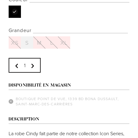
Grandeur
Notre histoire
XS
S
M
L
XL
L'équipe
Politiques de cookies
Politique de confidentialité
Politiques et conditions d'achats
DISPONIBILITÉ EN MAGASIN
BOUTIQUE POINT DE VUE, 1339 BD BONA DUSSAULT,
SAINT-MARC-DES-CARRIÈRES
DESCRIPTION
La robe Cindy fait partie de notre collection Icon Series,