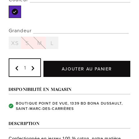
Grandeur
Notre histoire
XS
S
M
L
L'équipe
Politiques de cookies
Politique de confidentialité
AJOUTER AU PANIER
Politiques et conditions d'achats
DISPONIBILITÉ EN MAGASIN
BOUTIQUE POINT DE VUE, 1339 BD BONA DUSSAULT,
SAINT-MARC-DES-CARRIÈRES
DESCRIPTION
Confectionnée en jersey 100 % coton, notre matière