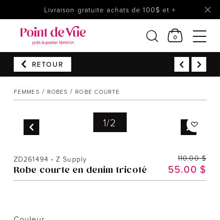
Livraison gratuite achats de 100$ et +
0
RETOUR
Femmes
Lingerie
FEMMES
ROBES
ROBE COURTE
Accessoires
Chaussures
1
/
2
Soldes
Prêt à reporter
110.00 $
ZD261494
-
Z Supply
55.00 $
Robe courte en denim tricoté
Couleur