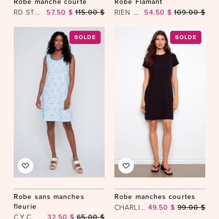
Robe manche courte
Robe Flamant
RD STYLE
57.50 $
115.00 $
RIEN NE SE PERD, TOUT SE CRÉE
54.50 $
109.00 $
SOLDE
SOLDE
Robe sans manches
Robe manches courtes
fleurie
CHARLIE B
49.50 $
99.00 $
C.Y.C. COCO Y. CLUB INC
32.50 $
65.00 $