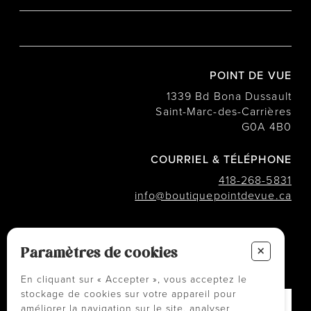
POINT DE VUE
1339 Bd Bona Dussault
Saint-Marc-des-Carrières
G0A 4B0
COURRIEL & TÉLÉPHONE
418-268-5831
info@boutiquepointdevue.ca
INFOLETTRE
+
Des conseils ? Les tendances ?
Paramètres de cookies
― Abonnez-vous !
En cliquant sur « Accepter », vous acceptez le
stockage de cookies sur votre appareil pour
améliorer la navigation sur le site, analyser