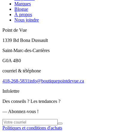
Marques
Blogue
À propos
Nous joindre
Point de Vue
1339 Bd Bona Dussault
Saint-Marc-des-Carrières
G0A 4B0
courriel & téléphone
418-268-5831
info@boutiquepointdevue.ca
Infolettre
Des conseils ? Les tendances ?
― Abonnez-vous !
Politiques et conditions d'achats