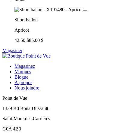
Short ballon
Apricot
42.50 $
85.00 $
Magasiner
Magasinez
Marques
Blogue
À propos
Nous joindre
Point de Vue
1339 Bd Bona Dussault
Saint-Marc-des-Carrières
G0A 4B0