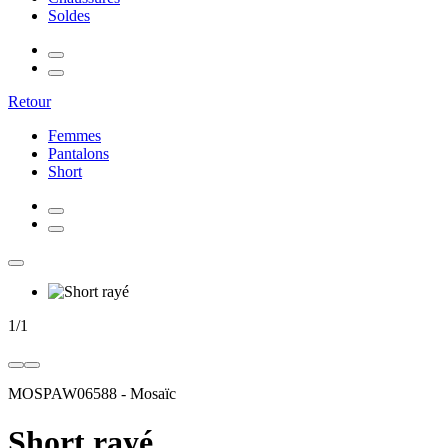
Soldes
Retour
Femmes
Pantalons
Short
1
/
1
MOSPAW06588
-
Mosaïc
Short rayé