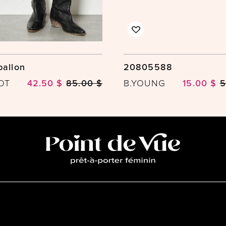
ballon
20805588
OT
42.50 $
85.00 $
B.YOUNG
15.00 $
5