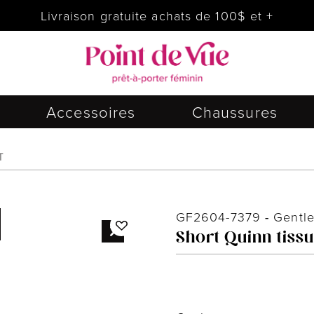
Livraison gratuite achats de 100$ et +
Accessoires
Chaussures
T
GF2604-7379
-
Gentl
Short Quinn tissu