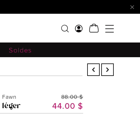
Soldes
e Fawn
88.00 $
44.00 $
 léger