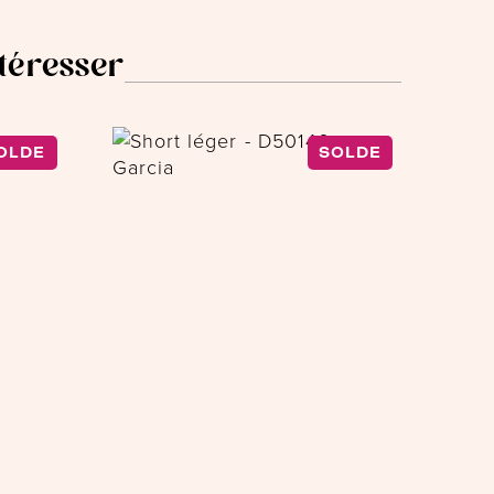
ntéresser
OLDE
SOLDE