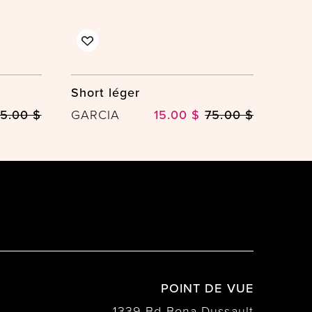
Short léger
5.00 $
GARCIA
15.00 $
75.00 $
POINT DE VUE
1339 Bd Bona Dussault