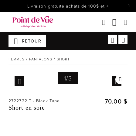
Livraison gratuite achats de 100$ et +
RETOUR
Femmes
Lingerie
FEMMES
PANTALONS
SHORT
Accessoires
Chaussures
1
/
3
Soldes
Prêt à reporter
70.00 $
2722722 T
-
Black Tape
Short en soie