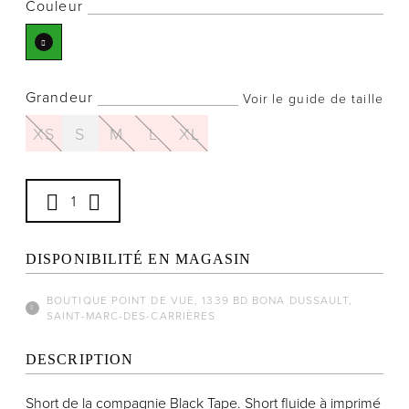
Couleur
Grandeur
Voir le guide de taille
Notre histoire
L'équipe
XS
S
M
L
XL
Politiques de cookies
Politique de confidentialité
Politiques et conditions d'achats
DISPONIBILITÉ EN MAGASIN
BOUTIQUE POINT DE VUE, 1339 BD BONA DUSSAULT,
SAINT-MARC-DES-CARRIÈRES
DESCRIPTION
Short de la compagnie Black Tape. Short fluide à imprimé