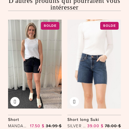
D'autres produits qui pourraient vous
intéresser
SOLDE
SOLDE
Short
Short long Suki
MANDARINE & CO
17.50 $
34.99 $
SILVER JEANS
39.00 $
78.00 $