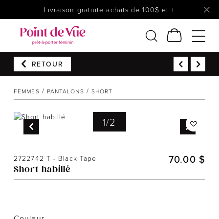
Livraison gratuite achats de 100$ et +
RETOUR
Femmes
Lingerie
FEMMES
PANTALONS
SHORT
Accessoires
1
/
2
Chaussures
Soldes
Prêt à reporter
70.00 $
2722742 T
-
Black Tape
Short habillé
Couleur