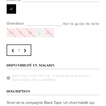
Grandeur
Voir le guide de taille
Notre histoire
XS
S
M
L
XL
L'équipe
Politiques de cookies
Politique de confidentialité
Politiques et conditions d'achats
DISPONIBILITÉ EN MAGASIN
BOUTIQUE POINT DE VUE, 1339 BD BONA DUSSAULT,
SAINT-MARC-DES-CARRIÈRES
DESCRIPTION
Short de la compagnie Black Tape. Un short habillé qui