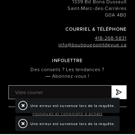
1339 Bd Bona Dussault
Saint-Marc-des-Carrières
G0A 4B0
COURRIEL & TÉLÉPHONE
418-268-5831
info@boutiquepointdevue.ca
INFOLETTRE
Des conseils ? Les tendances ?
― Abonnez-vous !
Une erreur est survenue lors de la requête.
Politiques et conditions d'achats
Une erreur est survenue lors de la requête.
TOUS DROITS RÉSERVÉS © COPYRIGHT 2026
PROPULSÉ PAR