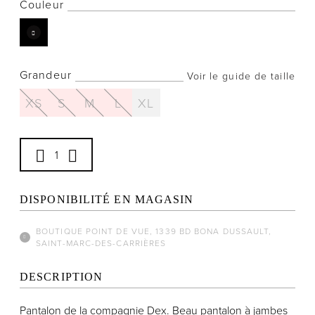
Couleur
Grandeur
Voir le guide de taille
Notre histoire
XS
S
M
L
XL
L'équipe
Politiques de cookies
Politique de confidentialité
Politiques et conditions d'achats
DISPONIBILITÉ EN MAGASIN
BOUTIQUE POINT DE VUE, 1339 BD BONA DUSSAULT,
SAINT-MARC-DES-CARRIÈRES
DESCRIPTION
Pantalon de la compagnie Dex. Beau pantalon à jambes