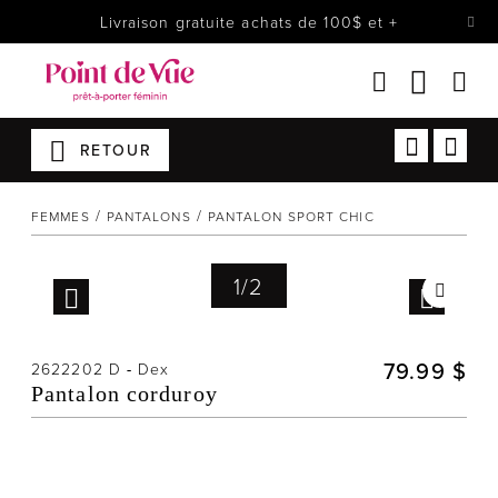
Livraison gratuite achats de 100$ et +
RETOUR
Femmes
Lingerie
FEMMES
PANTALONS
PANTALON SPORT CHIC
Accessoires
Chaussures
1
/
2
Soldes
Prêt à reporter
79.99 $
2622202 D
-
Dex
Pantalon corduroy