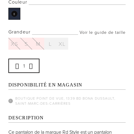
Couleur
Grandeur
Voir le guide de taille
Notre histoire
XS
S
M
L
XL
L'équipe
Politiques de cookies
Politique de confidentialité
Politiques et conditions d'achats
DISPONIBILITÉ EN MAGASIN
BOUTIQUE POINT DE VUE, 1339 BD BONA DUSSAULT,
SAINT-MARC-DES-CARRIÈRES
DESCRIPTION
Ce pantalon de la marque Rd Style est un pantalon