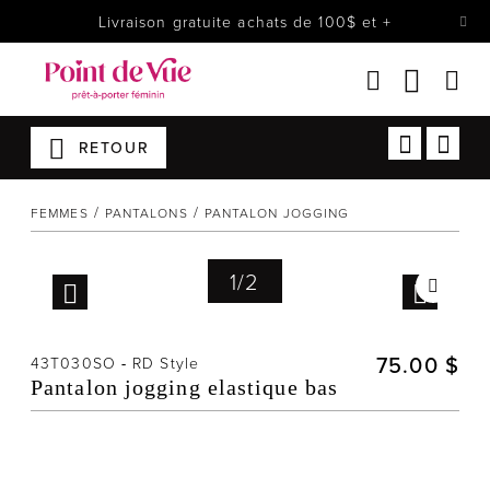
Livraison gratuite achats de 100$ et +
RETOUR
Femmes
Lingerie
FEMMES
PANTALONS
PANTALON JOGGING
Accessoires
Chaussures
1
/
2
Soldes
Prêt à reporter
75.00 $
43T030SO
-
RD Style
Pantalon jogging elastique bas