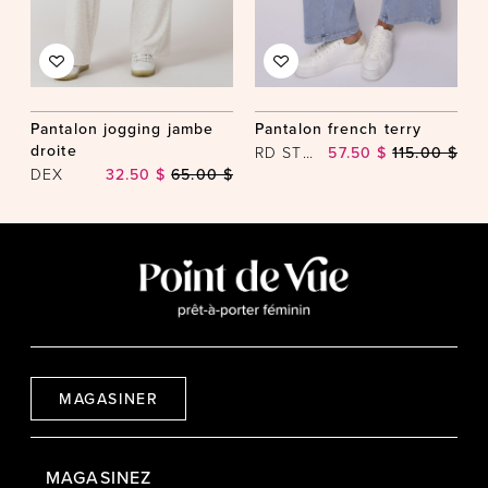
Pantalon jogging jambe
Pantalon french terry
droite
RD STYLE
57.50 $
115.00 $
DEX
32.50 $
65.00 $
MAGASINER
MAGASINEZ