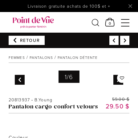
Livraison gratuite achats de 100$ et +
0
RETOUR
Femmes
FEMMES
PANTALONS
PANTALON DÉTENTE
Lingerie
Accessoires
1
/
6
Chaussures
Soldes
59.00 $
20813937
-
B.Young
Prêt à reporter
29.50 $
Pantalon cargo confort velours
Couleur