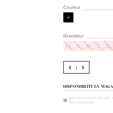
Couleur
Grandeur
XS
S
M
L
XL
DISPONIBILITÉ EN MAGA
BOUTIQUE POINT DE VUE, 
DES-CARRIÈRES