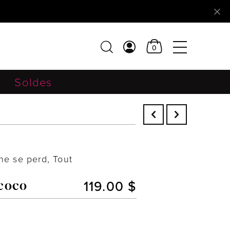
0
Soldes
ne se perd, Tout
119.00 $
 coco