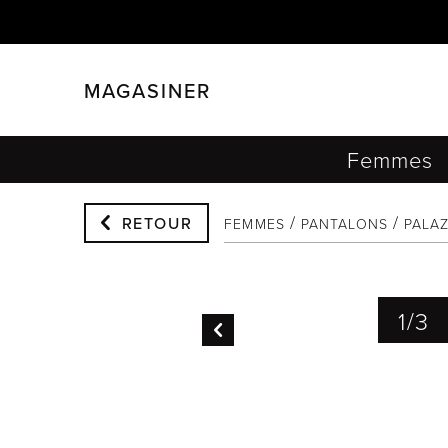
MAGASINER
FERMER
FILTRER
Femmes
RETOUR
FEMMES
PANTALONS
PALA
1
/
3