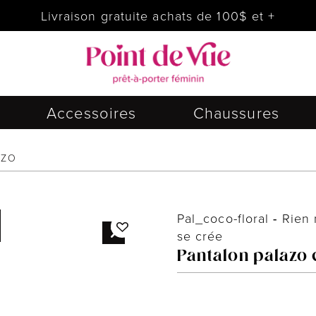
Livraison gratuite achats de 100$ et +
Accessoires
Chaussures
ZZO
Pal_coco-floral
-
Rien 
se crée
Pantalon palazo