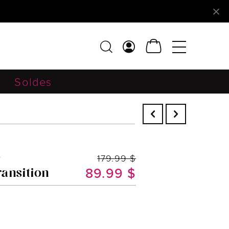
Soldes
r
179.99 $
89.99 $
ansition