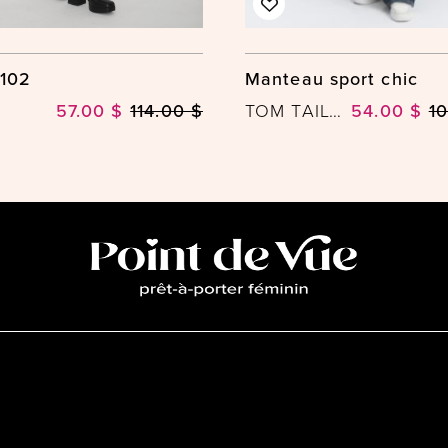
102
Manteau sport chic
57.00 $
114.00 $
TOM TAILOR
54.00 $
1