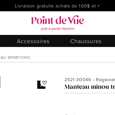
Livraison gratuite achats de 100$ et +
Accessoires
Chaussures
AU SPORT/CHIC
2521-30046
-
Ragwea
Manteau minou tr