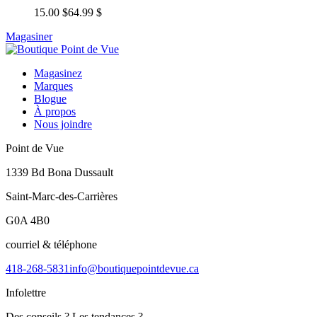
15.00 $
64.99 $
Magasiner
Magasinez
Marques
Blogue
À propos
Nous joindre
Point de Vue
1339 Bd Bona Dussault
Saint-Marc-des-Carrières
G0A 4B0
courriel & téléphone
418-268-5831
info@boutiquepointdevue.ca
Infolettre
Des conseils ? Les tendances ?