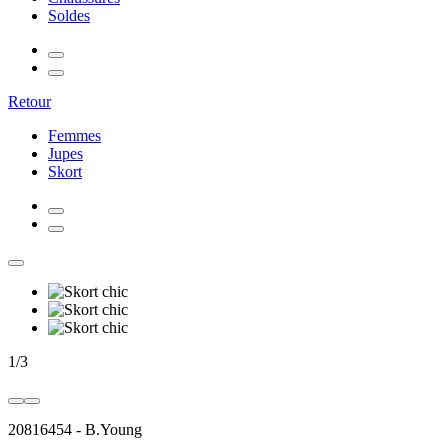
Soldes
Retour
Femmes
Jupes
Skort
1
/
3
20816454
-
B.Young