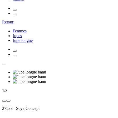
Retour
Femmes
Jupes
Jupe longue
1
/
3
27538
-
Soya Concept