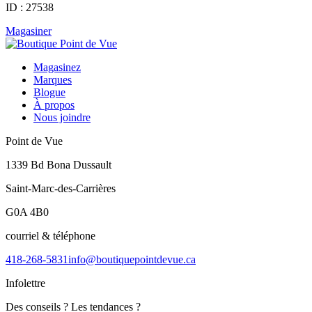
ID : 27538
Magasiner
Magasinez
Marques
Blogue
À propos
Nous joindre
Point de Vue
1339 Bd Bona Dussault
Saint-Marc-des-Carrières
G0A 4B0
courriel & téléphone
418-268-5831
info@boutiquepointdevue.ca
Infolettre
Des conseils ? Les tendances ?