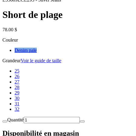
Short de plage
78.00 $
Couleur
Denim pale
Grandeur
Voir le guide de taille
25
26
27
28
29
30
31
32
Quantité
Disponibilité en magasin