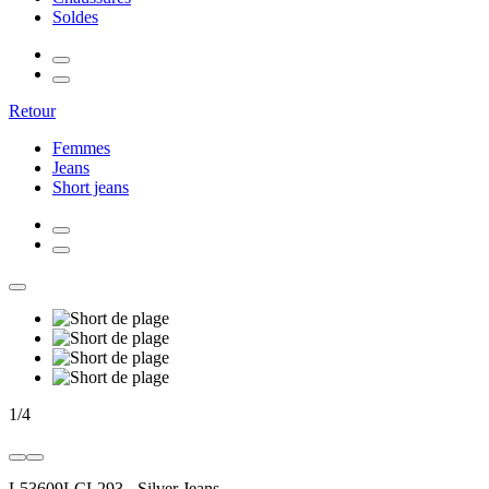
Soldes
Retour
Femmes
Jeans
Short jeans
1
/
4
L53609LCL293
-
Silver Jeans