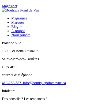
Magasiner
Magasinez
Marques
Blogue
À propos
Nous joindre
Point de Vue
1339 Bd Bona Dussault
Saint-Marc-des-Carrières
G0A 4B0
courriel & téléphone
418-268-5831
info@boutiquepointdevue.ca
Infolettre
Des conseils ? Les tendances ?