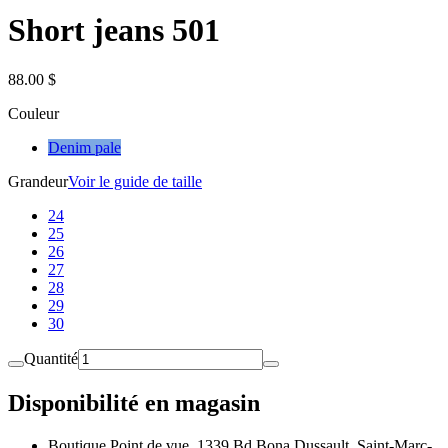
Short jeans 501
88.00 $
Couleur
Denim pale
Grandeur
Voir le guide de taille
24
25
26
27
28
29
30
Quantité
Disponibilité en magasin
Boutique Point de vue, 1339 Bd Bona Dussault, Saint-Marc-