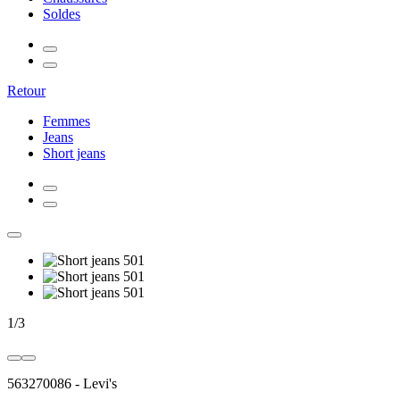
Soldes
Retour
Femmes
Jeans
Short jeans
1
/
3
563270086
-
Levi's