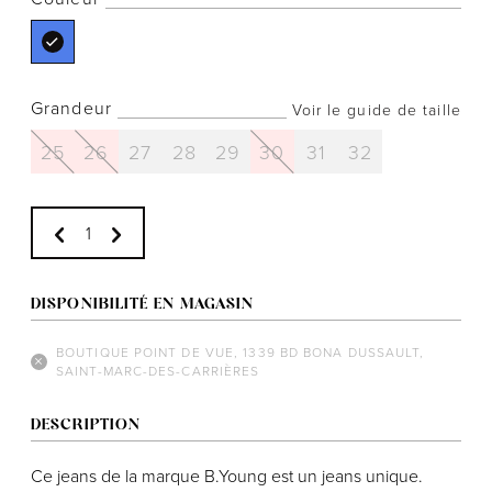
Grandeur
Voir le guide de taille
Notre histoire
25
26
27
28
29
30
31
32
L'équipe
Politiques de cookies
Politique de confidentialité
Politiques et conditions d'achats
DISPONIBILITÉ EN MAGASIN
BOUTIQUE POINT DE VUE, 1339 BD BONA DUSSAULT,
SAINT-MARC-DES-CARRIÈRES
DESCRIPTION
Ce jeans de la marque B.Young est un jeans unique.