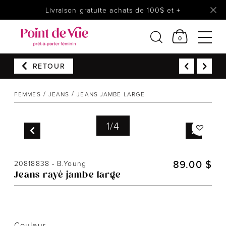
Livraison gratuite achats de 100$ et +
0
RETOUR
Femmes
Lingerie
FEMMES
JEANS
JEANS JAMBE LARGE
Accessoires
1
/
4
Chaussures
Soldes
Prêt à reporter
89.00 $
20818838
-
B.Young
Jeans rayé jambe large
Couleur