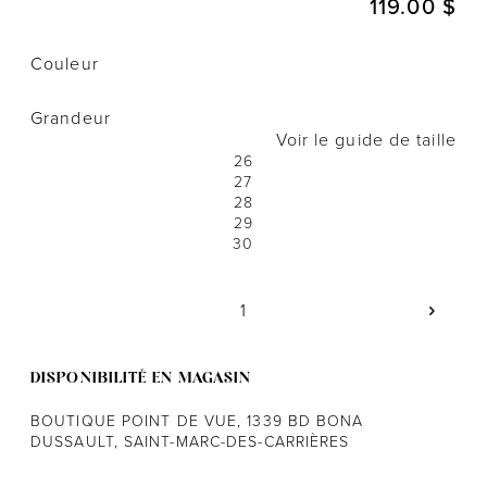
119.00 $
Couleur
Notre histoire
Grandeur
L'équipe
Voir le guide de taille
26
Politiques de cookies
27
28
Politique de confidentialité
29
30
Politiques et conditions d'achats
DISPONIBILITÉ EN MAGASIN
BOUTIQUE POINT DE VUE, 1339 BD BONA
DUSSAULT, SAINT-MARC-DES-CARRIÈRES