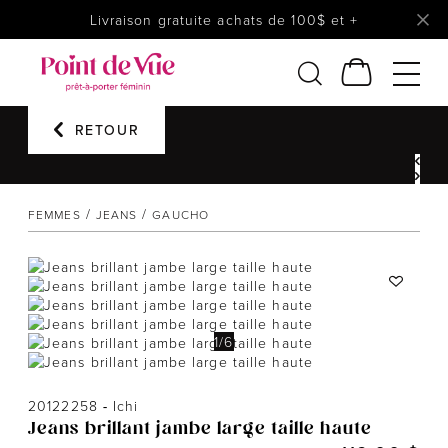
Livraison gratuite achats de 100$ et +
Femmes
RETOUR
Lingerie
Accessoires
FEMMES
JEANS
GAUCHO
Chaussures
Soldes
Prêt à reporter
1
/
6
20122258
-
Ichi
Jeans brillant jambe large taille haute