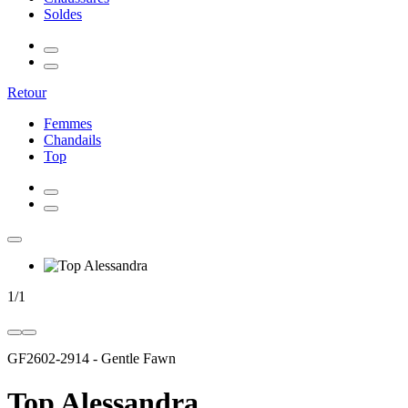
Soldes
Retour
Femmes
Chandails
Top
1
/
1
GF2602-2914
-
Gentle Fawn
Top Alessandra