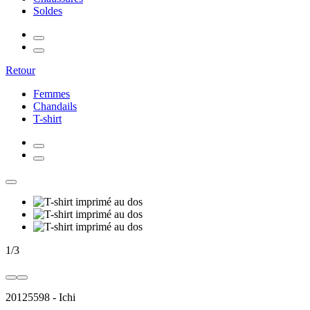
Soldes
Retour
Femmes
Chandails
T-shirt
1
/
3
20125598
-
Ichi