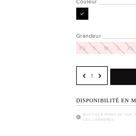
Couleur
Grandeur
XS
S
M
L
XL
DISPONIBILITÉ EN 
BOUTIQUE POINT DE VUE, 
DES-CARRIÈRES