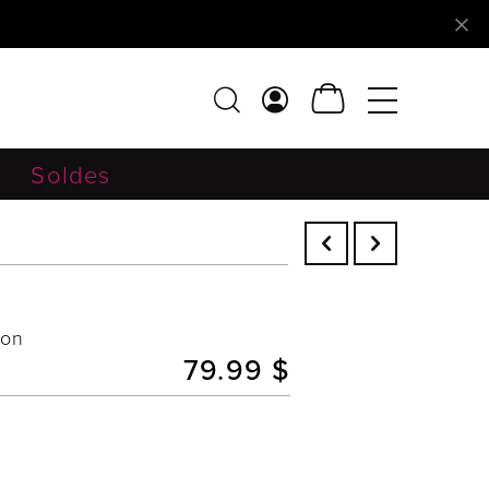
Soldes
ion
79.99 $