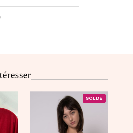
n
téresser
SOLDE