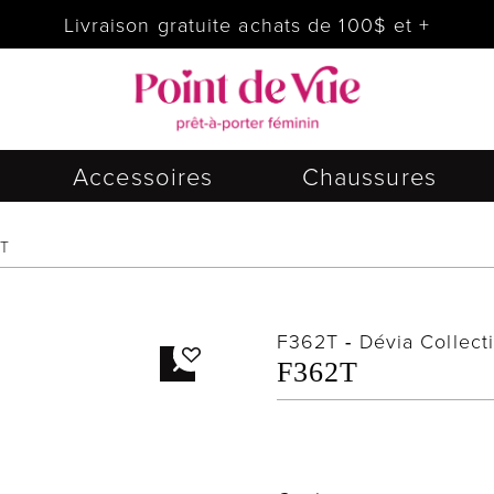
Livraison gratuite achats de 100$ et +
Accessoires
Chaussures
RT
F362T
-
Dévia Collect
F362T