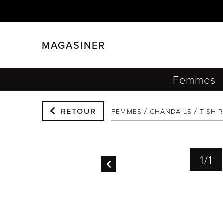
MAGASINER
FERMER
FILTRER
Femmes
RETOUR
FEMMES
CHANDAILS
T-SHI
1
/
1