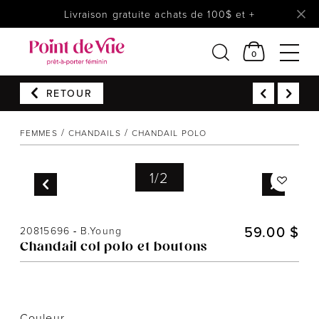
Livraison gratuite achats de 100$ et +
0
RETOUR
Femmes
Lingerie
FEMMES
CHANDAILS
CHANDAIL POLO
Accessoires
1
/
2
Chaussures
Soldes
59.00 $
Prêt à reporter
20815696
-
B.Young
Chandail col polo et boutons
Couleur