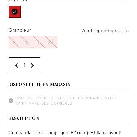
Grandeur
Voir le guide de taille
Notre histoire
S
M
L
XL
L'équipe
Politiques de cookies
Politique de confidentialité
Politiques et conditions d'achats
DISPONIBILITÉ EN MAGASIN
BOUTIQUE POINT DE VUE, 1339 BD BONA DUSSAULT,
SAINT-MARC-DES-CARRIÈRES
DESCRIPTION
Ce chandail de la compagnie B.Young est flamboyant!