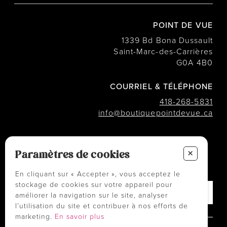
POINT DE VUE
1339 Bd Bona Dussault
Saint-Marc-des-Carrières
G0A 4B0
COURRIEL & TÉLÉPHONE
418-268-5831
info@boutiquepointdevue.ca
INFOLETTRE
+
Des conseils ? Les tendances ?
Paramètres de cookies
― Abonnez-vous !
En cliquant sur « Accepter », vous acceptez le
stockage de cookies sur votre appareil pour
améliorer la navigation sur le site, analyser
l’utilisation du site et contribuer à nos efforts de
marketing.
En savoir plus