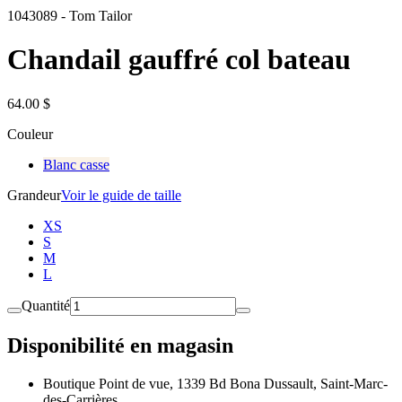
1043089
-
Tom Tailor
Chandail gauffré col bateau
64.00 $
Couleur
Blanc casse
Grandeur
Voir le guide de taille
XS
S
M
L
Quantité
Disponibilité en magasin
Boutique Point de vue, 1339 Bd Bona Dussault, Saint-Marc-
des-Carrières