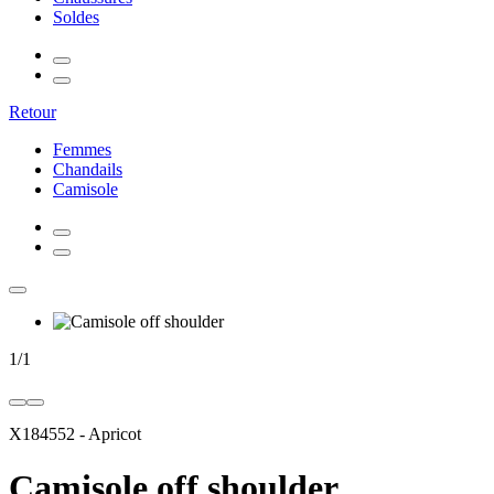
Soldes
Retour
Femmes
Chandails
Camisole
1
/
1
X184552
-
Apricot
Camisole off shoulder