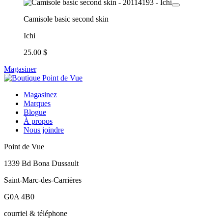
Camisole basic second skin
Ichi
25.00 $
Magasiner
Magasinez
Marques
Blogue
À propos
Nous joindre
Point de Vue
1339 Bd Bona Dussault
Saint-Marc-des-Carrières
G0A 4B0
courriel & téléphone