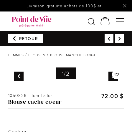
Livraison gratuite achats de 100$ et +
RETOUR
Femmes
Lingerie
FEMMES
BLOUSES
BLOUSE MANCHE LONGUE
Accessoires
Chaussures
1
/
2
Soldes
Prêt à reporter
72.00 $
1050826
-
Tom Tailor
Blouse cache coeur
Couleur