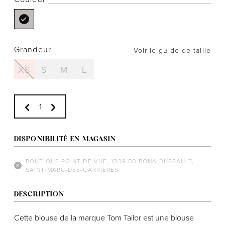
Grandeur
Voir le guide de taille
Notre histoire
XS
S
M
L
L'équipe
Politiques de cookies
Politique de confidentialité
Politiques et conditions d'achats
DISPONIBILITÉ EN MAGASIN
BOUTIQUE POINT DE VUE, 1339 BD BONA DUSSAULT,
SAINT-MARC-DES-CARRIÈRES
DESCRIPTION
Cette blouse de la marque Tom Tailor est une blouse