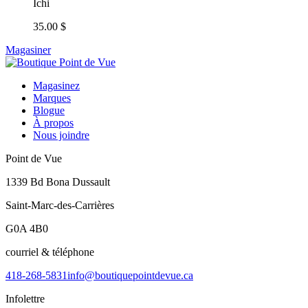
Ichi
35.00 $
Magasiner
Magasinez
Marques
Blogue
À propos
Nous joindre
Point de Vue
1339 Bd Bona Dussault
Saint-Marc-des-Carrières
G0A 4B0
courriel & téléphone
418-268-5831
info@boutiquepointdevue.ca
Infolettre