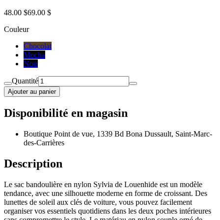
48.00 $
69.00 $
Couleur
Chocolat
Mocha
Noir
Quantité
Ajouter au panier
Disponibilité en magasin
Boutique Point de vue, 1339 Bd Bona Dussault, Saint-Marc-
des-Carrières
Description
Le sac bandoulière en nylon Sylvia de Louenhide est un modèle
tendance, avec une silhouette moderne en forme de croissant. Des
lunettes de soleil aux clés de voiture, vous pouvez facilement
organiser vos essentiels quotidiens dans les deux poches intérieures
sans compromettre le style. Le matériau en nylon souple orné de