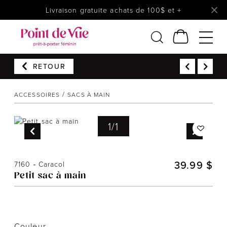
Livraison gratuite achats de 100$ et +
RETOUR
Femmes
Lingerie
ACCESSOIRES
SACS À MAIN
Accessoires
1
/
1
Chaussures
Soldes
Prêt à reporter
39.99 $
7160
-
Caracol
Petit sac à main
Couleur