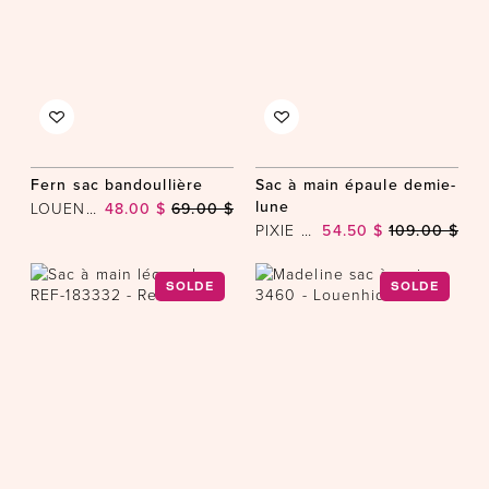
Fern sac bandoullière
Sac à main épaule demie-
lune
LOUENHIDE
48.00 $
69.00 $
PIXIE MOOD
54.50 $
109.00 $
SOLDE
SOLDE