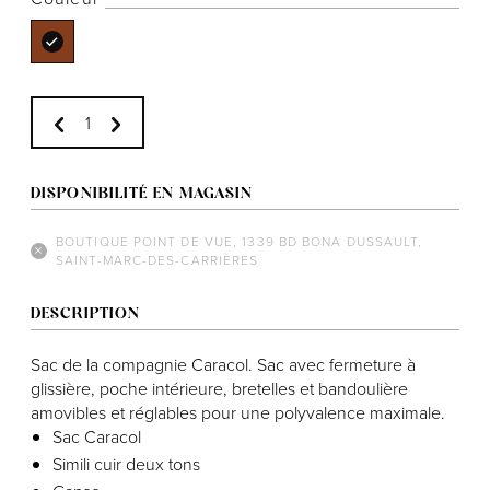
Notre histoire
L'équipe
DISPONIBILITÉ EN MAGASIN
Politiques de cookies
Politique de confidentialité
BOUTIQUE POINT DE VUE, 1339 BD BONA DUSSAULT,
SAINT-MARC-DES-CARRIÈRES
Politiques et conditions d'achats
DESCRIPTION
Sac de la compagnie Caracol. Sac avec fermeture à
glissière, poche intérieure, bretelles et bandoulière
amovibles et réglables pour une polyvalence maximale.
Sac Caracol
Simili cuir deux tons