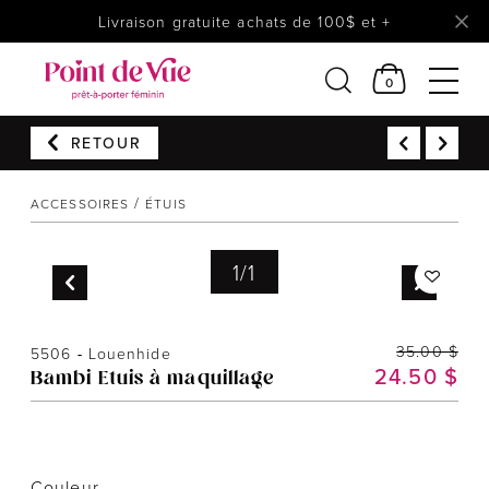
Livraison gratuite achats de 100$ et +
0
RETOUR
Femmes
Lingerie
ACCESSOIRES
ÉTUIS
Accessoires
1
/
1
Chaussures
Soldes
Prêt à reporter
35.00 $
5506
-
Louenhide
24.50 $
Bambi Etuis à maquillage
Couleur