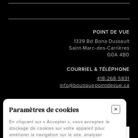
POINT DE VUE
1339 Bd Bona Dussault
Saint-Marc-des-Carrières
G0A 4B0
COURRIEL & TÉLÉPHONE
418-268-5831
info@boutiquepointdevue.ca
INFOLETTRE
+
Paramètres de cookies
Des conseils ? Les tendances ?
― Abonnez-vous !
En cliquant sur « Accepter », vous acceptez le
stockage de cookies sur votre appareil pour
améliorer la navigation sur le site, analyser