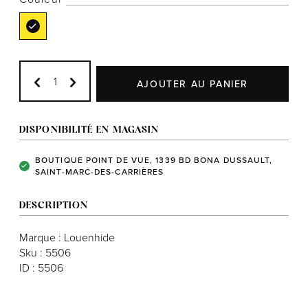
Notre histoire
AJOUTER AU PANIER
L'équipe
Politiques de cookies
DISPONIBILITÉ EN MAGASIN
Politique de confidentialité
BOUTIQUE POINT DE VUE, 1339 BD BONA DUSSAULT,
SAINT-MARC-DES-CARRIÈRES
Politiques et conditions d'achats
DESCRIPTION
Marque : Louenhide
Sku : 5506
ID : 5506