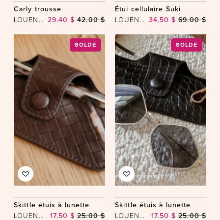
Carly trousse
Étui cellulaire Suki
LOUENHIDE
29.40 $
42.00 $
LOUENHIDE
34.50 $
69.00 $
SOLDE
SOLDE
Skittle étuis à lunette
Skittle étuis à lunette
LOUENHIDE
17.50 $
25.00 $
LOUENHIDE
17.50 $
25.00 $