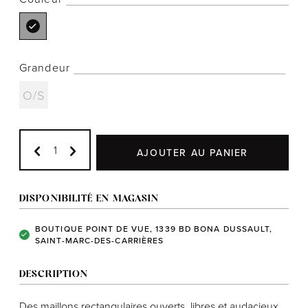
Grandeur
Notre histoire
O/S
L'équipe
Politiques de cookies
Politique de confidentialité
AJOUTER AU PANIER
Politiques et conditions d'achats
DISPONIBILITÉ EN MAGASIN
BOUTIQUE POINT DE VUE, 1339 BD BONA DUSSAULT,
SAINT-MARC-DES-CARRIÈRES
DESCRIPTION
Des maillons rectangulaires ouverts, libres et audacieux