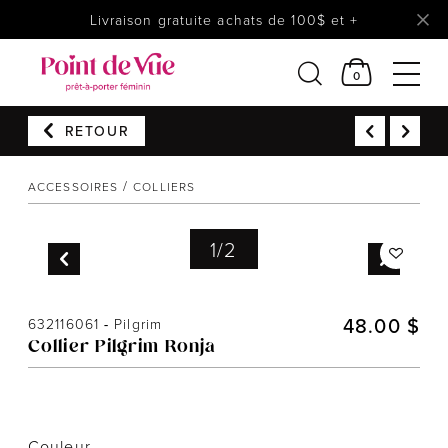
Livraison gratuite achats de 100$ et +
0
RETOUR
Femmes
Lingerie
ACCESSOIRES
COLLIERS
Accessoires
1
/
2
Chaussures
Soldes
Prêt à reporter
48.00 $
632116061
-
Pilgrim
Collier Pilgrim Ronja
Couleur