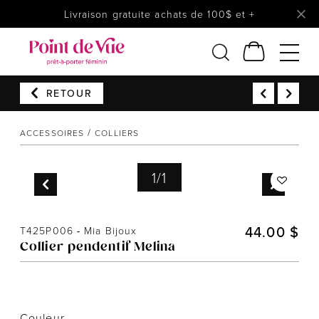
Livraison gratuite achats de 100$ et +
RETOUR
Femmes
Lingerie
ACCESSOIRES
COLLIERS
Accessoires
1
/
1
Chaussures
Soldes
Prêt à reporter
44.00 $
T425P006
-
Mia Bijoux
Collier pendentif Melina
Couleur