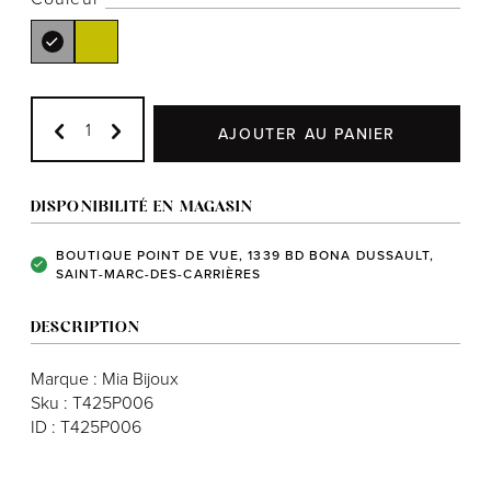
Notre histoire
AJOUTER AU PANIER
L'équipe
Politiques de cookies
DISPONIBILITÉ EN MAGASIN
Politique de confidentialité
BOUTIQUE POINT DE VUE, 1339 BD BONA DUSSAULT,
Politiques et conditions d'achats
SAINT-MARC-DES-CARRIÈRES
DESCRIPTION
Marque : Mia Bijoux
Sku : T425P006
ID : T425P006