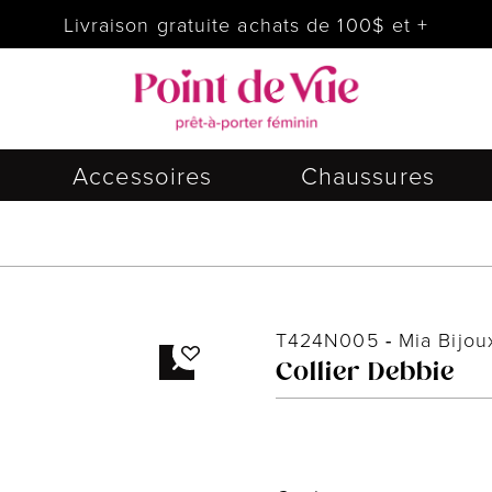
Livraison gratuite achats de 100$ et +
Accessoires
Chaussures
T424N005
-
Mia Bijou
Collier Debbie