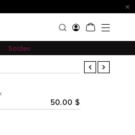
Soldes
x
50.00 $