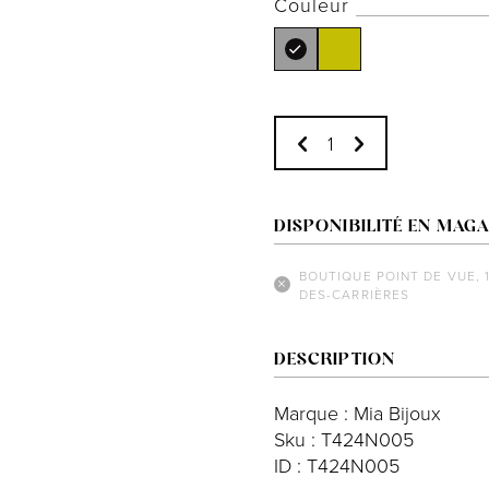
Couleur
DISPONIBILITÉ EN MAGA
BOUTIQUE POINT DE VUE, 
DES-CARRIÈRES
DESCRIPTION
Marque : Mia Bijoux
Sku : T424N005
ID : T424N005