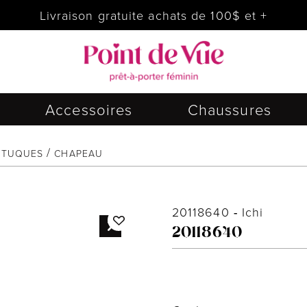
Livraison gratuite achats de 100$ et +
Accessoires
Chaussures
 TUQUES
CHAPEAU
20118640
-
Ichi
20118640