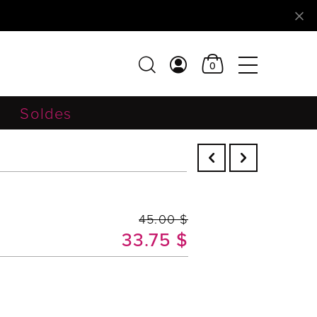
0
Soldes
45.00 $
33.75 $