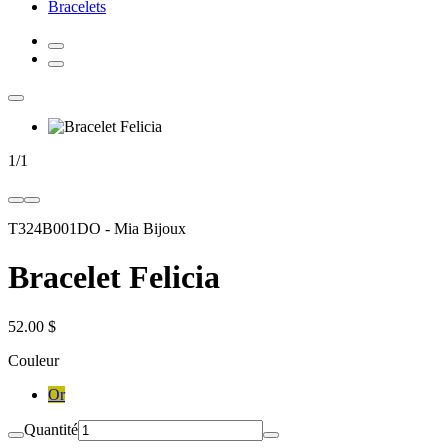
Bracelets
1
/
1
T324B001DO
-
Mia Bijoux
Bracelet Felicia
52.00 $
Couleur
Or
Quantité